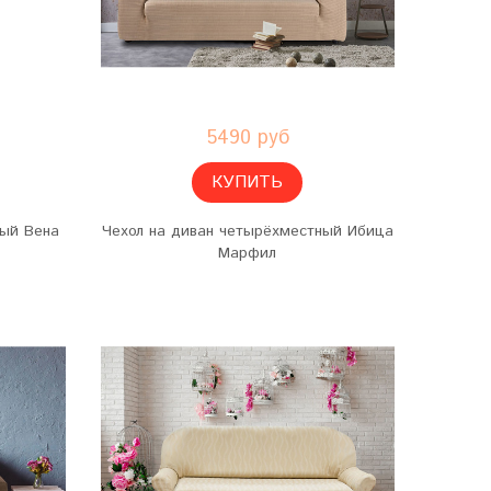
5490 руб
КУПИТЬ
ный Вена
Чехол на диван четырёхместный Ибица
Марфил