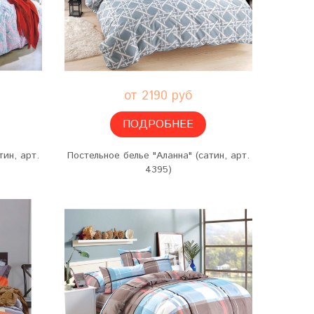
от 2190 руб
ПОДРОБНЕЕ
тин, арт.
Постельное белье "Аланна" (сатин, арт.
4395)