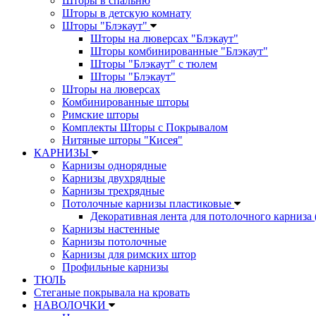
Шторы в спальню
Шторы в детскую комнату
Шторы "Блэкаут"
Шторы на люверсах "Блэкаут"
Шторы комбинированные "Блэкаут"
Шторы "Блэкаут" с тюлем
Шторы "Блэкаут"
Шторы на люверсах
Комбинированные шторы
Римские шторы
Комплекты Шторы c Покрывалом
Нитяные шторы "Кисея"
КАРНИЗЫ
Карнизы однорядные
Карнизы двухрядные
Карнизы трехрядные
Потолочные карнизы пластиковые
Декоративная лента для потолочного карниза 
Карнизы настенные
Карнизы потолочные
Карнизы для римских штор
Профильные карнизы
ТЮЛЬ
Стеганые покрывала на кровать
НАВОЛОЧКИ