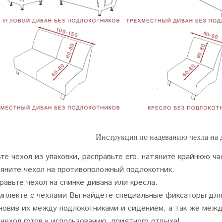
Инструкция по надеванию чехла на 
те чехол из упаковки, расправьте его, натяните крайнюю ча
яните чехол на противоположный подлокотник.
равьте чехол на спинке дивана или кресла.
мплекте с чехлами Вы найдете специальные фиксаторы для 
новив их между подлокотниками и сидением, а так же межд
чехол готов к использованию, приятного отдыха!