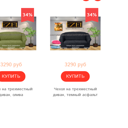
34%
34%
3290 руб
3290 руб
КУПИТЬ
КУПИТЬ
л на трехместный
Чехол на трехместный
Чехо
диван, олива
диван, темный асфальт
д