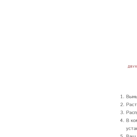
Вынь
Раст
Расп
В ко
уста
Ваш 