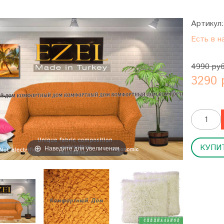
Артикул
Есть в н
4990 ру
3290 
КУПИТ
Наведите для увеличения