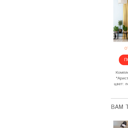
о
П
Компл
"Арист
цвет: п
ВАМ 