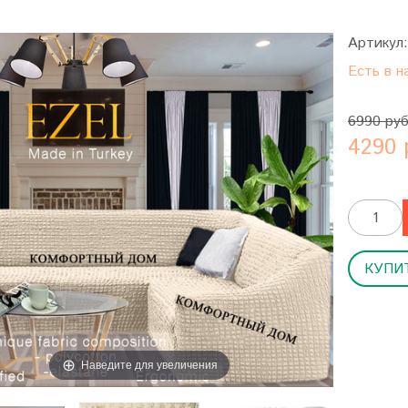
Артикул
Есть в н
6990 ру
4290 
КУПИТ
Наведите для увеличения