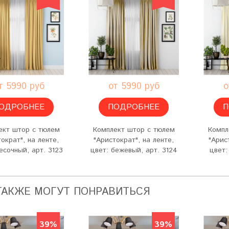
т 5990 руб
от 5990 руб
о
ОДРОБНЕЕ
ПОДРОБНЕЕ
П
ект штор с тюлем
Комплект штор с тюлем
Компл
ократ", на ленте,
"Аристократ", на ленте,
"Арис
есочный, арт. 3123
цвет: бежевый, арт. 3124
цвет:
ТАКЖЕ МОГУТ ПОНРАВИТЬСЯ
39%
39%