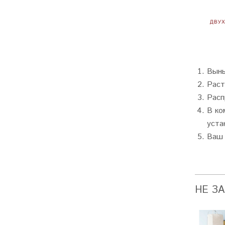
Вынь
Раст
Расп
В ко
уста
Ваш 
НЕ З