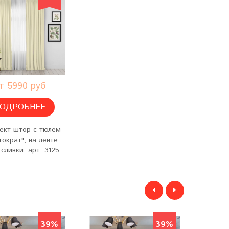
т 5990 руб
ОДРОБНЕЕ
ект штор с тюлем
тократ", на ленте,
 сливки, арт. 3125
39%
39%