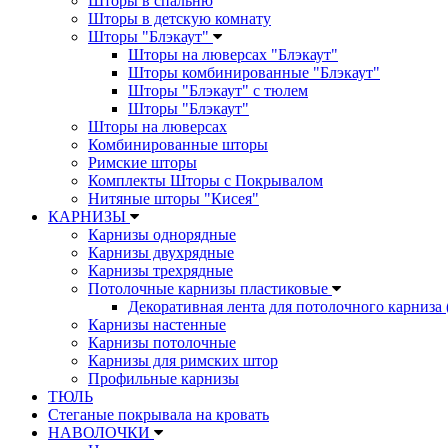
Шторы в спальню
Шторы в детскую комнату
Шторы "Блэкаут"
Шторы на люверсах "Блэкаут"
Шторы комбинированные "Блэкаут"
Шторы "Блэкаут" с тюлем
Шторы "Блэкаут"
Шторы на люверсах
Комбинированные шторы
Римские шторы
Комплекты Шторы c Покрывалом
Нитяные шторы "Кисея"
КАРНИЗЫ
Карнизы однорядные
Карнизы двухрядные
Карнизы трехрядные
Потолочные карнизы пластиковые
Декоративная лента для потолочного карниза 
Карнизы настенные
Карнизы потолочные
Карнизы для римских штор
Профильные карнизы
ТЮЛЬ
Стеганые покрывала на кровать
НАВОЛОЧКИ