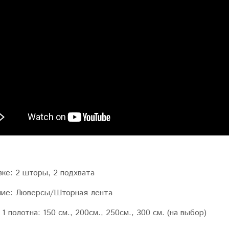
вке:
2 шторы, 2 подхвата
ие:
Люверсы/Шторная лента
1 полотна
: 150 см., 200см., 250см., 300 см. (на выбор)