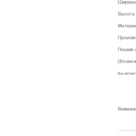
Ширина
Высота 
Матери
Произв
Пошив
(Возмож
Вы может
Вниман