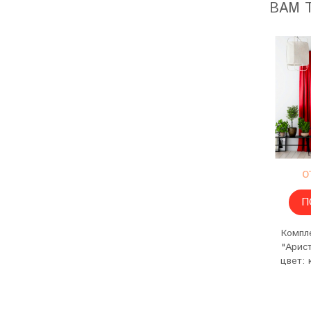
ВАМ 
о
П
Компл
"Арист
цвет: 