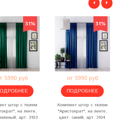
31%
31%
т 5990 руб
от 5990 руб
о
ОДРОБНЕЕ
ПОДРОБНЕЕ
ект штор с тюлем
Комплект штор с тюлем
Компл
тократ", на ленте,
"Аристократ", на ленте,
"Арис
зеленый, арт. 3103
цвет: синий, арт. 3104
цвет: