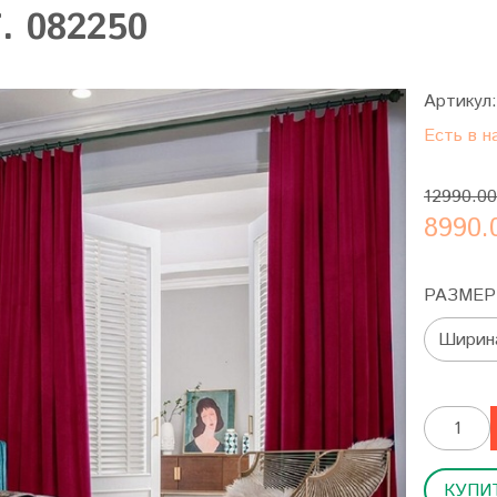
. 082250
Артикул
Есть в н
12990.00
8990.
РАЗМЕР
КУПИТ