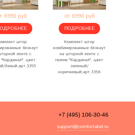
т 6990 руб
от 6990 руб
о
ОДРОБНЕЕ
ПОДРОБНЕЕ
омплект штор
Комплект штор
К
ированные блэкаут
комбинированные блэкаут
комбин
шторной ленте с
на шторной ленте с
на 
"Кардинал", цвет:
тюлем "Кардинал", цвет:
тюлем
ый/белый,арт.3355
зеленый/
серый
коричневый,арт.3356
+7 (495) 106-30-46
support@comfortabel.ru