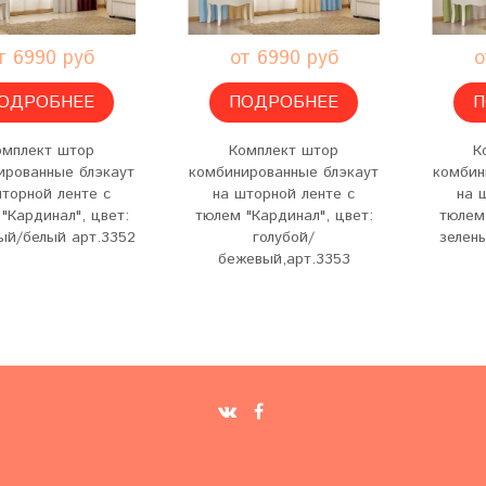
т 6990 руб
от 6990 руб
о
ОДРОБНЕЕ
ПОДРОБНЕЕ
П
омплект штор
Комплект штор
К
ированные блэкаут
комбинированные блэкаут
комбин
шторной ленте с
на шторной ленте с
на 
"Кардинал", цвет:
тюлем "Кардинал", цвет:
тюлем 
ый/белый арт.3352
голубой/
зелен
бежевый,арт.3353