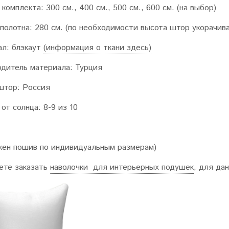
комплекта:
300 см., 400 см., 500 см., 600 см. (на выбор)
полотна:
280 см. (по необходимости высота штор укорачива
ал
: блэкаут
(информация о ткани здесь)
одитель материала:
Турция
штор:
Россия
от солнца:
8-9 из 10
ен пошив по индивидуальным размерам)
ете заказать
наволочки для интерьерных подушек
, для да