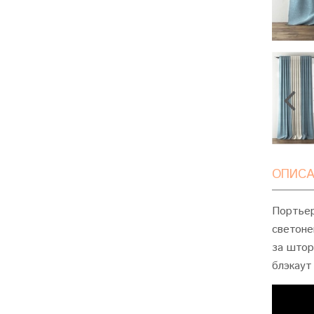
ОПИСА
Портьер
светоне
за штор
блэкаут