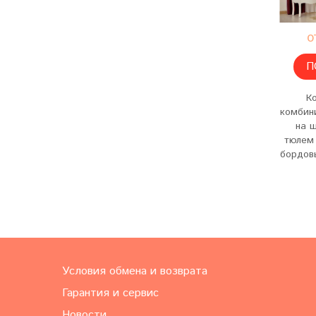
о
П
К
комбин
на 
тюлем 
бордов
Условия обмена и возврата
Гарантия и сервис
Новости