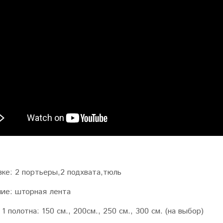
вке:
2 портьеры,2 подхвата,тюль
ние
: шторная лента
1 полотна:
150 см., 200см., 250 см., 300 см. (на выбор)