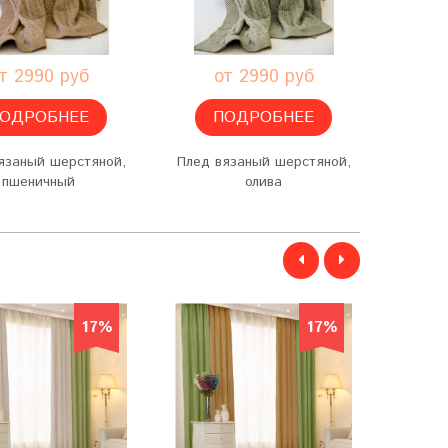
т 2990 руб
от 2990 руб
о
ОДРОБНЕЕ
ПОДРОБНЕЕ
язаный шерстяной,
Плед вязаный шерстяной,
Плед в
пшеничный
олива
т
17%
17%