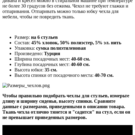
дивана и кресел можно в стиральной машине при температуре
не более 30 градусов без отжима. Чехол не требуют глажки и
отпаривания. Отпаривать можно только юбку чехла для
мебели, чтобы не повредить ткань.
Размер:
на 6 стульев
Состав:
45% хлопок, 50
% полиэстер, 5% эл. нить
Упаковка:
сумка полиэтиленовая
Произведено:
Турция
Ширина посадочных мест:
4
0-60 см.
Глубина посадочных мест:
4
0-60 см.
Высота юбки:
35 см.
Высота спинки от посадочного места:
4
0-70 см.
Чтобы правильно подобрать чехлы для стульев, измерьте
длину и ширину сиденья, высоту спинки. Сравните
данные с размерами, приведенными в описании товара.
Ткань чехла отлично тянется и "садится" на стул, если он
не превышает приведенных размеров.