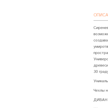
ОПИСА
Сиренев
возможн
создава
умиротв
простра
Универс
древеси
30 град
Уникаль
Чехлы н
ДИВАН