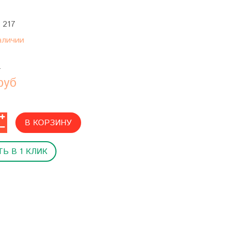
:
217
аличии
б
руб
В КОРЗИНУ
Ь В 1 КЛИК