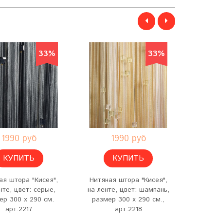
33%
33%
1990 руб
1990 руб
КУПИТЬ
КУПИТЬ
ая штора "Кисея",
Нитяная штора "Кисея",
Нитян
нте, цвет: серые,
на ленте, цвет: шампань,
н
ер 300 х 290 см.
размер 300 х 290 см.,
сирене
арт.2217
арт.2218
29