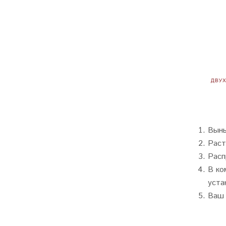
Вынь
Раст
Расп
В ко
уста
Ваш 