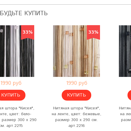
АБУДЬТЕ КУПИТЬ
33%
33%
1990 руб
1990 руб
КУПИТЬ
КУПИТЬ
ая штора "Кисея",
Нитяная штора "Кисея",
Нитян
нте, цвет: бело-
на ленте, цвет: бежевые,
на ле
 размер 300 х 290
размер 300 х 290 см.
разм
см. арт.2215
арт.2216