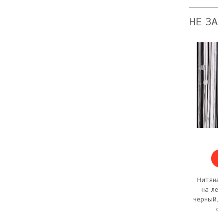
НЕ З
Нитян
на ле
черный,