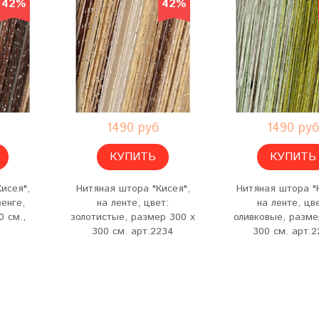
42%
42%
1490 руб
1490 руб
КУПИТЬ
КУПИТЬ
исея",
Нитяная штора "Кисея",
Нитяная штора "К
венге,
на ленте, цвет:
на ленте, цв
0 см.,
золотистые, размер 300 х
оливковые, разме
300 см. арт.2234
300 см. арт.2