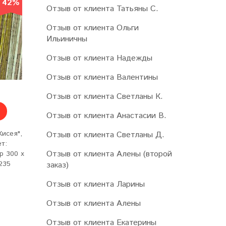
42%
42%
Отзыв от клиента Татьяны С.
Отзыв от клиента Ольги
Ильиничны
Отзыв от клиента Надежды
Отзыв от клиента Валентины
1490 руб
1990 ру
Отзыв от клиента Светланы К.
КУПИТЬ
КУПИТЬ
Отзыв от клиента Анастасии В.
исея",
Нитяная штора "Кисея",
Нитяная штора "
Отзыв от клиента Светланы Д.
ет:
на ленте, цвет: серо-
на ленте, цвет: 
Отзыв от клиента Алены (второй
р 300 х
черные, размер 300 х 300
размер 300 х 2
235
см. арт.2233
арт.2217
заказ)
Отзыв от клиента Ларины
Отзыв от клиента Алены
Отзыв от клиента Екатерины