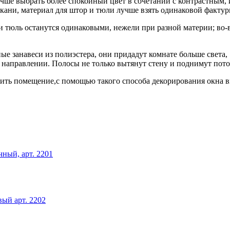
учше выбрать более спокойный цвет в сочетании с контрастным
ткани, материал для штор и тюли лучше взять одинаковой фактур
ы и тюль останутся одинаковыми, нежели при разной материи; во
 занавеси из полиэстера, они придадут комнате больше света,
направлении. Полосы не только вытянут стену и поднимут потол
жить помещение,с помощью такого способа декорирования окна 
чный, арт. 2201
вый арт. 2202