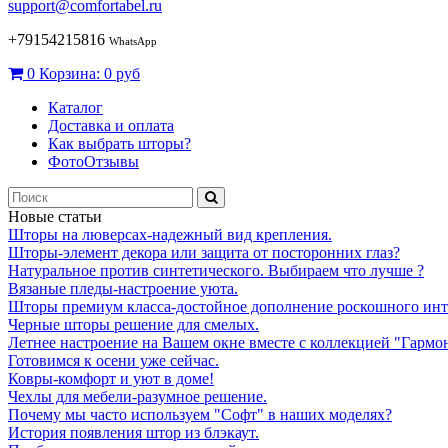
support@comfortabel.ru
+79154215816
WhatsApp
0
Корзина:
0 руб
Каталог
Доставка и оплата
Как выбрать шторы?
ФотоОтзывы
Новые статьи
Шторы на люверсах-надежный вид крепления.
Шторы-элемент декора или защита от посторонних глаз?
Натуральное против синтетического. Выбираем что лучше ?
Вязаные пледы-настроение уюта.
Шторы премиум класса-достойное дополнение роскошного инт
Черные шторы решение для смелых.
Летнее настроение на Вашем окне вместе с коллекцией "Гармо
Готовимся к осени уже сейчас.
Ковры-комфорт и уют в доме!
Чехлы для мебели-разумное решение.
Почему мы часто используем "Софт" в наших моделях?
История появления штор из блэкаут.