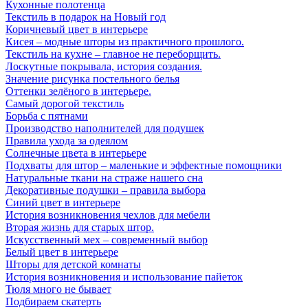
Кухонные полотенца
Текстиль в подарок на Новый год
Коричневый цвет в интерьере
Кисея – модные шторы из практичного прошлого.
Текстиль на кухне – главное не переборщить.
Лоскутные покрывала, история создания.
Значение рисунка постельного белья
Оттенки зелёного в интерьере.
Самый дорогой текстиль
Борьба с пятнами
Производство наполнителей для подушек
Правила ухода за одеялом
Солнечные цвета в интерьере
Подхваты для штор – маленькие и эффектные помощники
Натуральные ткани на страже нашего сна
Декоративные подушки – правила выбора
Синий цвет в интерьере
История возникновения чехлов для мебели
Вторая жизнь для старых штор.
Искусственный мех – современный выбор
Белый цвет в интерьере
Шторы для детской комнаты
История возникновения и использование пайеток
Тюля много не бывает
Подбираем скатерть