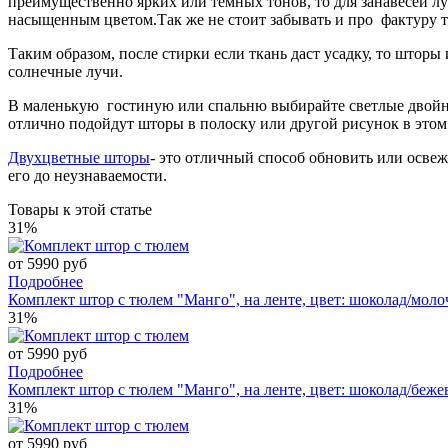
преимущественно ярких или темных тонов, то для занавесей л
насыщенным цветом.Так же н
е стоит забывать и про фактуру 
Таким образом, после стирки если ткань даст усадку, то штор
солнечные лучи.
В маленькую гостиную или спальню выбирайте светлые двойные
отлично подойдут шторы в полоску или другой рисунок в этом 
Двухцветные шторы
- это отличный способ обновить или осве
его до неузнаваемости.
Товары к этой статье
31%
от 5990 руб
Подробнее
Комплект штор с тюлем "Манго", на ленте, цвет: шоколад/моло
31%
от 5990 руб
Подробнее
Комплект штор с тюлем "Манго", на ленте, цвет: шоколад/беже
31%
от 5990 руб