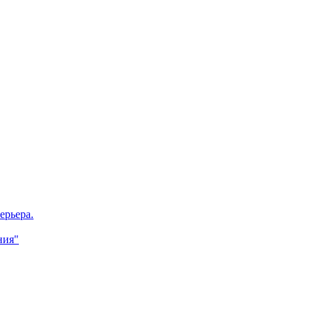
ерьера.
ния"