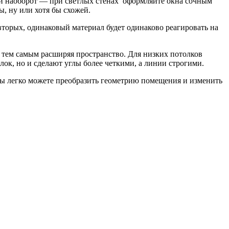
, и наоборот — при светлых стенах оформляйте окна сочным
ы, ну или хотя бы схожей.
-вторых, одинаковый материал будет одинаково реагировать на
 тем самым расширяя пространство. Для низких потолков
ок, но и сделают углы более четкими, а линии строгими.
вы легко можете преобразить геометрию помещения и изменить