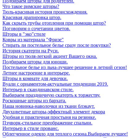
Подбираем шторы для родителей.
Что такое римские шторы?
Тюль-красивая история происхождения.
Красивая драпировка штор.
Как скрыть трубы отопления при помощи штор?
Поговорим о сочетании цветов.
Шторы в "эко"стиле
Ковры из материала "Фризе"
Стирать ли постельное белье сразу после покупки?
История скатерти на Руси.
Шторы из тюля-легкий акцент Вашего окна.
Подбираем шторы для юноши.
Постельное белье из льна-лучшее решение в летний сезон!
Летнее настроение в интерьере.
Шторы в комнате для девочки.
Вуали с орнаментом-актуальные тенденции 2019.
Интерьер в скандинавском стиле.
Выбираем праздничную скатерть к торжеству.
Роскошные шторы из бархата.
Наша новинка-наволочки из ткани блэкаут.
Двухцветные шторы-эффектный элемент декора
Удобная и практичная простыня на резинке.
Пэчворк-стильное преображение спальни.
Интерьер в стиле прованс.
Облегченное одеяло для теплого сезона.Выбираем лучшее!