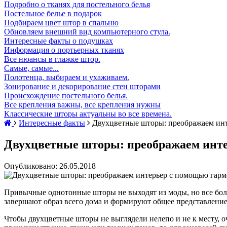
Подробно о тканях для постельного белья
Постельное белье в подарок
Подбираем цвет штор в спальню
Обновляем внешний вид компьютерного стула.
Интересные факты о подушках
Информация о портьерных тканях
Все нюансы в глажке штор.
Самые, самые...
Полотенца, выбираем и ухаживаем.
Зонирование и декорирование стен шторами
Происхождение постельного белья.
Все крепления важны, все крепления нужны
Классические шторы актуальны во все времена.
Интересные факты
Двухцветные шторы: преображаем инт
Двухцветные шторы: преображаем инте
Опубликовано: 26.05.2018
Привычные однотонные шторы не выходят из моды, но все бо
завершают образ всего дома и формируют общее представление 
Чтобы двухцветные шторы не выглядели нелепо и не к месту, о