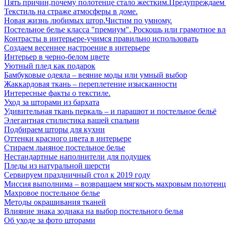
Пять причин,почему полотенце стало жестким.Предупреждаем
Текстиль на страже атмосферы в доме.
Новая жизнь любимых штор.Чистим по умному.
Постельное белье класса "премиум". Роскошь или грамотное в
Контрасты в интерьере-учимся правильно использовать
Создаем весеннее настроение в интерьере
Интерьер в черно-белом цвете
Уютный плед как подарок
Бамбуковые одеяла – веяние моды или умный выбор
Жаккардовая ткань – переплетение изысканности
Интересные факты о текстиле.
Уход за шторами из бархата
Удивительная ткань перкаль – и парашют и постельное бельё
Элегантная стилистика вашей спальни
Подбираем шторы для кухни
Оттенки красного цвета в интерьере
Стираем льняное постельное белье
Нестандартные наполнители для подушек
Пледы из натуральной шерсти
Сервируем праздничный стол к 2019 году
Миссия выполнима – возвращаем мягкость махровым полотен
Махровое постельное белье
Методы окрашивания тканей
Влияние знака зодиака на выбор постельного белья
Об уходе за фото шторами