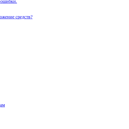
 ошибки.
ложение средств?
цам