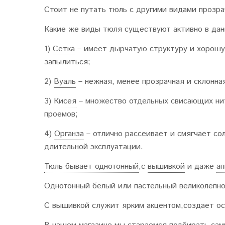
Стоит не путать тюль с другими видами прозра
Какие же виды тюля существуют активно в да
1)
Сетка
– имеет дырчатую структуру и хорошу
запылиться;
2)
Вуаль
– нежная, менее прозрачная и склонна
3)
Кисея
– множество отдельных свисающих ни
проемов;
4)
Органза
– отлично рассеивает и смягчает со
длительной эксплуатации.
Тюль бывает однотонный
,с
вышивкой
и даже
а
Однотонный белый или пастельный великолепно
С вышивкой служит ярким акцентом,создает ос