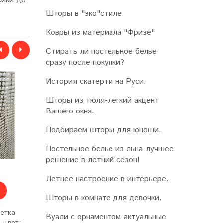
сики до
Шторы в "эко"стиле
Ковры из материала "Фризе"
Стирать ли постельное белье
сразу после покупки?
История скатерти на Руси.
Шторы из тюля-легкий акцент
Вашего окна.
Подбираем шторы для юноши.
Постельное белье из льна-лучшее
решение в летний сезон!
1990 руб
от 790 р
Летнее настроение в интерьере.
КУПИТЬ
ПОДРОБН
Шторы в комнате для девочки.
сетка
Тюль, крупная сетка
Тюль однотонн
Вуали с орнаментом-актуальные
, цвет:
"Макси" на ленте, цвет:
ленте, цвет: ван