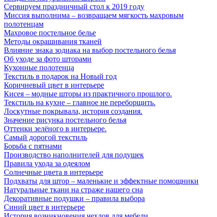
Сервируем праздничный стол к 2019 году
Миссия выполнима – возвращаем мягкость махровым
полотенцам
Махровое постельное белье
Методы окрашивания тканей
Влияние знака зодиака на выбор постельного белья
Об уходе за фото шторами
Кухонные полотенца
Текстиль в подарок на Новый год
Коричневый цвет в интерьере
Кисея – модные шторы из практичного прошлого.
Текстиль на кухне – главное не переборщить.
Лоскутные покрывала, история создания.
Значение рисунка постельного белья
Оттенки зелёного в интерьере.
Самый дорогой текстиль
Борьба с пятнами
Производство наполнителей для подушек
Правила ухода за одеялом
Солнечные цвета в интерьере
Подхваты для штор – маленькие и эффектные помощники
Натуральные ткани на страже нашего сна
Декоративные подушки – правила выбора
Синий цвет в интерьере
История возникновения чехлов для мебели