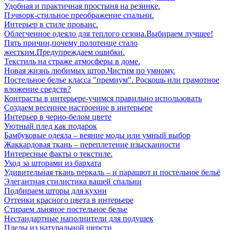
Удобная и практичная простыня на резинке.
Пэчворк-стильное преображение спальни.
Интерьер в стиле прованс.
Облегченное одеяло для теплого сезона.Выбираем лучшее!
Пять причин,почему полотенце стало
жестким.Предупреждаем ошибки.
Текстиль на страже атмосферы в доме.
Новая жизнь любимых штор.Чистим по умному.
Постельное белье класса "премиум". Роскошь или грамотное
вложение средств?
Контрасты в интерьере-учимся правильно использовать
Создаем весеннее настроение в интерьере
Интерьер в черно-белом цвете
Уютный плед как подарок
Бамбуковые одеяла – веяние моды или умный выбор
Жаккардовая ткань – переплетение изысканности
Интересные факты о текстиле.
Уход за шторами из бархата
Удивительная ткань перкаль – и парашют и постельное бельё
Элегантная стилистика вашей спальни
Подбираем шторы для кухни
Оттенки красного цвета в интерьере
Стираем льняное постельное белье
Нестандартные наполнители для подушек
Пледы из натуральной шерсти