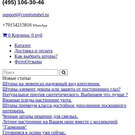
(495) 106-30-46
support@comfortabel.ru
+79154215816
WhatsApp
0
Корзина:
0 руб
Каталог
Доставка и оплата
Как выбрать шторы?
ФотоОтзывы
Новые статьи
Шторы на люверсах-надежный вид крепления.
Шторы-элемент декора или защита от посторонних глаз?
Натуральное против синтетического. Выбираем что лучше ?
Вязаные пледы-настроение уюта.
Шторы премиум класса-достойное дополнение роскошного
интерьера.
Черные шторы решение для смелых.
Летнее настроение на Вашем окне вместе с коллекцией
"Гармония"
Готовимся к осени уже сейчас.