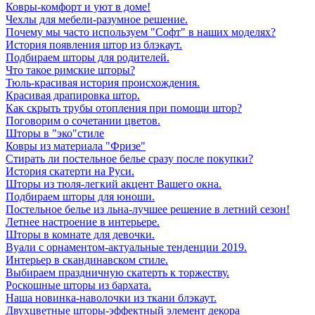
Ковры-комфорт и уют в доме!
Чехлы для мебели-разумное решение.
Почему мы часто используем "Софт" в наших моделях?
История появления штор из блэкаут.
Подбираем шторы для родителей.
Что такое римские шторы?
Тюль-красивая история происхождения.
Красивая драпировка штор.
Как скрыть трубы отопления при помощи штор?
Поговорим о сочетании цветов.
Шторы в "эко"стиле
Ковры из материала "Фризе"
Стирать ли постельное белье сразу после покупки?
История скатерти на Руси.
Шторы из тюля-легкий акцент Вашего окна.
Подбираем шторы для юноши.
Постельное белье из льна-лучшее решение в летний сезон!
Летнее настроение в интерьере.
Шторы в комнате для девочки.
Вуали с орнаментом-актуальные тенденции 2019.
Интерьер в скандинавском стиле.
Выбираем праздничную скатерть к торжеству.
Роскошные шторы из бархата.
Наша новинка-наволочки из ткани блэкаут.
Двухцветные шторы-эффектный элемент декора